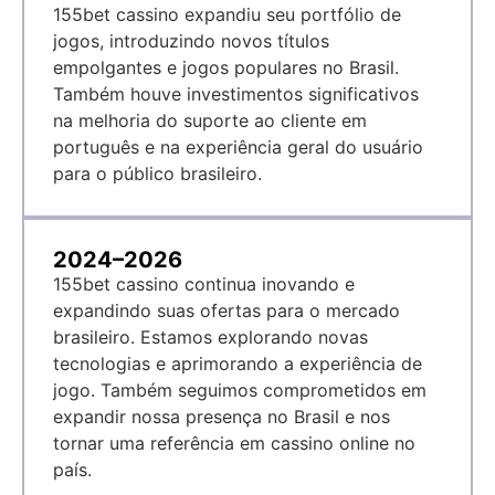
155bet cassino expandiu seu portfólio de
jogos, introduzindo novos títulos
empolgantes e jogos populares no Brasil.
Também houve investimentos significativos
na melhoria do suporte ao cliente em
português e na experiência geral do usuário
para o público brasileiro.
2024–2026
155bet cassino continua inovando e
expandindo suas ofertas para o mercado
brasileiro. Estamos explorando novas
tecnologias e aprimorando a experiência de
jogo. Também seguimos comprometidos em
expandir nossa presença no Brasil e nos
tornar uma referência em cassino online no
país.