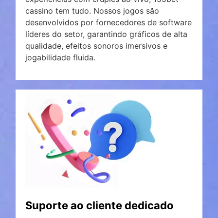
cassino tem tudo. Nossos jogos são
desenvolvidos por fornecedores de software
líderes do setor, garantindo gráficos de alta
qualidade, efeitos sonoros imersivos e
jogabilidade fluida.
Suporte ao cliente dedicado