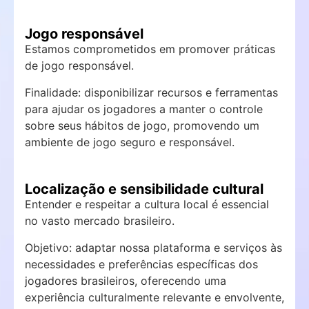
Jogo responsável
Estamos comprometidos em promover práticas
de jogo responsável.
Finalidade: disponibilizar recursos e ferramentas
para ajudar os jogadores a manter o controle
sobre seus hábitos de jogo, promovendo um
ambiente de jogo seguro e responsável.
Localização e sensibilidade cultural
Entender e respeitar a cultura local é essencial
no vasto mercado brasileiro.
Objetivo: adaptar nossa plataforma e serviços às
necessidades e preferências específicas dos
jogadores brasileiros, oferecendo uma
experiência culturalmente relevante e envolvente,