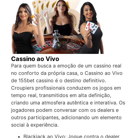
Cassino ao Vivo
Para quem busca a emoção de um cassino real
no conforto da própria casa, o Cassino ao Vivo
de 155bet cassino é o destino definitivo.
Croupiers profissionais conduzem os jogos em
tempo real, transmitidos em alta definição,
criando uma atmosfera autêntica e interativa. Os
jogadores podem conversar com os dealers e
outros participantes, adicionando um elemento
social à experiência.
Blackjack ao Vivo: Jogue contra o dealer