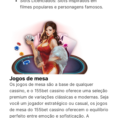
Slots Licenciados: Slots inspirados em
filmes populares e personagens famosos.
Jogos de mesa
Os jogos de mesa são a base de qualquer
cassino, e o 155bet cassino oferece uma seleção
premium de variações clássicas e modernas. Seja
você um jogador estratégico ou casual, os jogos
de mesa do 155bet cassino oferecem o equilíbrio
perfeito entre emoção e sofisticação. A