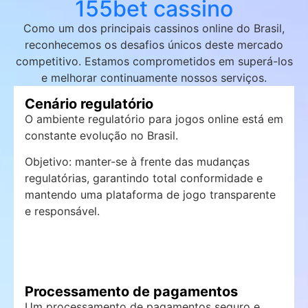
155bet cassino
Como um dos principais cassinos online do Brasil,
reconhecemos os desafios únicos deste mercado
competitivo. Estamos comprometidos em superá-los
e melhorar continuamente nossos serviços.
Cenário regulatório
O ambiente regulatório para jogos online está em
constante evolução no Brasil.
Objetivo: manter-se à frente das mudanças
regulatórias, garantindo total conformidade e
mantendo uma plataforma de jogo transparente
e responsável.
Processamento de pagamentos
Um processamento de pagamentos seguro e