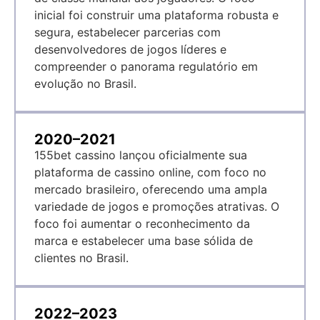
inicial foi construir uma plataforma robusta e
segura, estabelecer parcerias com
desenvolvedores de jogos líderes e
compreender o panorama regulatório em
evolução no Brasil.
2020–2021
155bet cassino lançou oficialmente sua
plataforma de cassino online, com foco no
mercado brasileiro, oferecendo uma ampla
variedade de jogos e promoções atrativas. O
foco foi aumentar o reconhecimento da
marca e estabelecer uma base sólida de
clientes no Brasil.
2022–2023