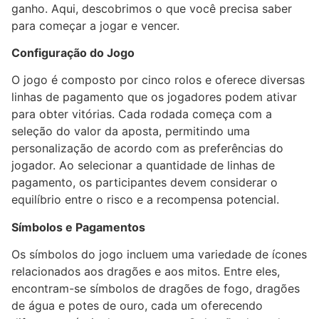
ganho. Aqui, descobrimos o que você precisa saber
para começar a jogar e vencer.
Configuração do Jogo
O jogo é composto por cinco rolos e oferece diversas
linhas de pagamento que os jogadores podem ativar
para obter vitórias. Cada rodada começa com a
seleção do valor da aposta, permitindo uma
personalização de acordo com as preferências do
jogador. Ao selecionar a quantidade de linhas de
pagamento, os participantes devem considerar o
equilíbrio entre o risco e a recompensa potencial.
Símbolos e Pagamentos
Os símbolos do jogo incluem uma variedade de ícones
relacionados aos dragões e aos mitos. Entre eles,
encontram-se símbolos de dragões de fogo, dragões
de água e potes de ouro, cada um oferecendo