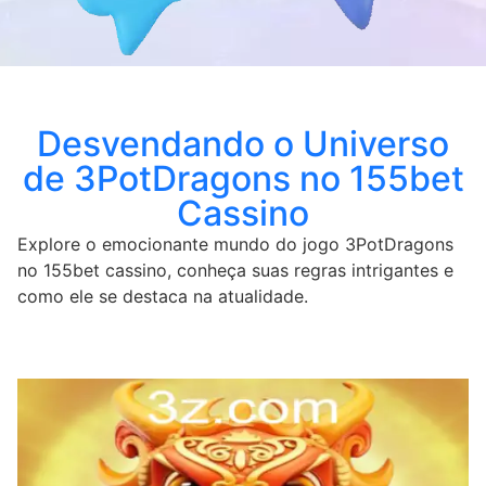
Desvendando o Universo
de 3PotDragons no 155bet
Cassino
Explore o emocionante mundo do jogo 3PotDragons
no 155bet cassino, conheça suas regras intrigantes e
como ele se destaca na atualidade.