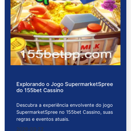
Explorando o Jogo SupermarketSpree
do 155bet Cassino
Descubra a experiência envolvente do jogo
SupermarketSpree no 155bet Cassino, suas
regras e eventos atuais.
2026-03-22