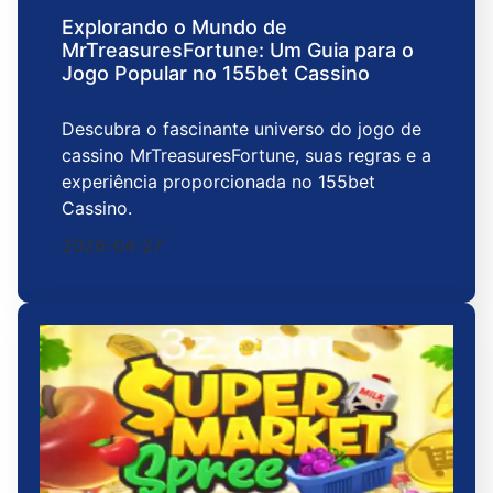
Explorando o Mundo de
MrTreasuresFortune: Um Guia para o
Jogo Popular no 155bet Cassino
Descubra o fascinante universo do jogo de
cassino MrTreasuresFortune, suas regras e a
experiência proporcionada no 155bet
Cassino.
2026-04-27