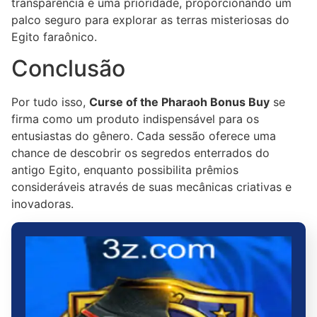
transparência é uma prioridade, proporcionando um
palco seguro para explorar as terras misteriosas do
Egito faraônico.
Conclusão
Por tudo isso,
Curse of the Pharaoh Bonus Buy
se
firma como um produto indispensável para os
entusiastas do gênero. Cada sessão oferece uma
chance de descobrir os segredos enterrados do
antigo Egito, enquanto possibilita prêmios
consideráveis através de suas mecânicas criativas e
inovadoras.