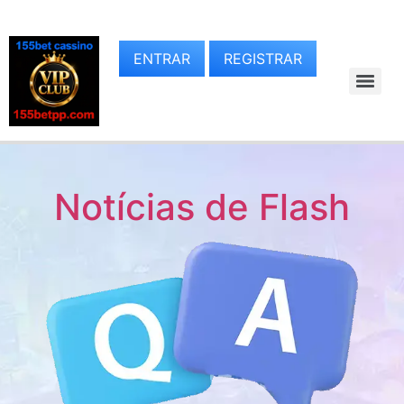
ENTRAR
REGISTRAR
Notícias de Flash