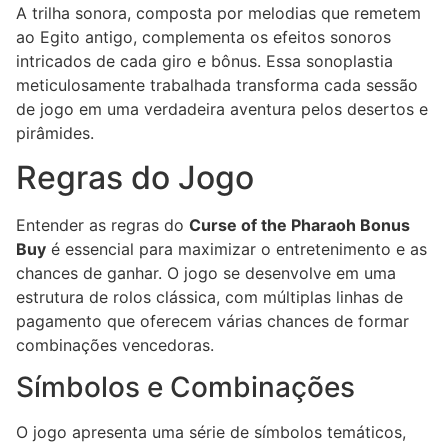
A trilha sonora, composta por melodias que remetem
ao Egito antigo, complementa os efeitos sonoros
intricados de cada giro e bônus. Essa sonoplastia
meticulosamente trabalhada transforma cada sessão
de jogo em uma verdadeira aventura pelos desertos e
pirâmides.
Regras do Jogo
Entender as regras do
Curse of the Pharaoh Bonus
Buy
é essencial para maximizar o entretenimento e as
chances de ganhar. O jogo se desenvolve em uma
estrutura de rolos clássica, com múltiplas linhas de
pagamento que oferecem várias chances de formar
combinações vencedoras.
Símbolos e Combinações
O jogo apresenta uma série de símbolos temáticos,