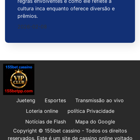
regras envolventes e como ele reflete a
cultura inca enquanto oferece diversão e
prêmios.
2026-02-08
Jueteng
Esportes
Transmissão ao vivo
Loteria online
política Privacidade
Notícias de Flash
Mapa do Google
Copyright © 155bet cassino - Todos os direitos
reservados. Este é um site de cassino online voltado