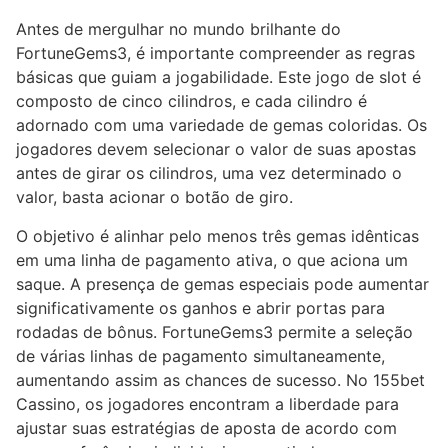
Antes de mergulhar no mundo brilhante do
FortuneGems3, é importante compreender as regras
básicas que guiam a jogabilidade. Este jogo de slot é
composto de cinco cilindros, e cada cilindro é
adornado com uma variedade de gemas coloridas. Os
jogadores devem selecionar o valor de suas apostas
antes de girar os cilindros, uma vez determinado o
valor, basta acionar o botão de giro.
O objetivo é alinhar pelo menos três gemas idênticas
em uma linha de pagamento ativa, o que aciona um
saque. A presença de gemas especiais pode aumentar
significativamente os ganhos e abrir portas para
rodadas de bônus. FortuneGems3 permite a seleção
de várias linhas de pagamento simultaneamente,
aumentando assim as chances de sucesso. No 155bet
Cassino, os jogadores encontram a liberdade para
ajustar suas estratégias de aposta de acordo com