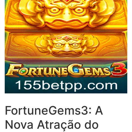
FortuneGems3: A
Nova Atração do