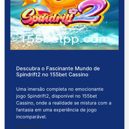
Descubra o Fascinante Mundo de
Spindrift2 no 155bet Cassino
Uma imersão completa no emocionante
jogo Spindrift2, disponível no 155bet
Cassino, onde a realidade se mistura com a
fantasia em uma experiência de jogo
incomparável.
2026-03-21