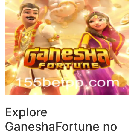
Explore
GaneshaFortune no