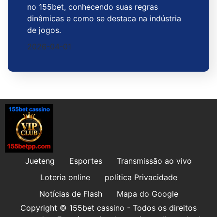
no 155bet, conhecendo suas regras
dinâmicas e como se destaca na indústria
de jogos.
2026-04-01
Jueteng
Esportes
Transmissão ao vivo
Loteria online
política Privacidade
Notícias de Flash
Mapa do Google
Copyright © 155bet cassino - Todos os direitos