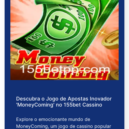
Descubra o Jogo de Apostas Inovador
'MoneyComing' no 155bet Cassino
Explore o emocionante mundo de
MoneyComing, um jogo de cassino popular