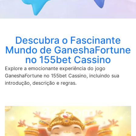
Descubra o Fascinante
Mundo de GaneshaFortune
no 155bet Cassino
Explore a emocionante experiência do jogo
GaneshaFortune no 155bet Cassino, incluindo sua
introdução, descrição e regras.