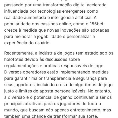
passando por uma transformação digital acelerada,
influenciada por tecnologias emergentes como
realidade aumentada e inteligência artificial. A
popularidade dos cassinos online, como o 155bet,
cresce à medida que novas inovações são adotadas
para melhorar a jogabilidade e personalizar a
experiência do usuário.
Recentemente, a indústria de jogos tem estado sob os
holofotes devido às discussões sobre
regulamentações e práticas responsáveis de jogo.
Diversos operadores estão implementando medidas
para garantir maior transparência e segurança para
seus jogadores, incluindo o uso de algoritmos de jogo
justo e limites de aposta personalizáveis. No entanto,
a diversão e o potencial de ganho continuam a ser os
principais atrativos para os jogadores de todo o
mundo, que buscam não apenas entretenimento, mas
também uma chance de transformar sua sorte.