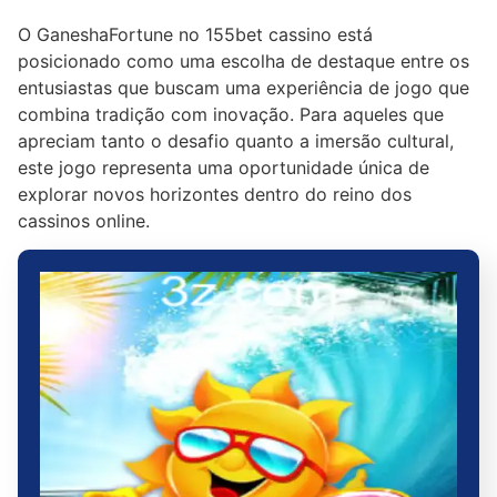
O GaneshaFortune no 155bet cassino está
posicionado como uma escolha de destaque entre os
entusiastas que buscam uma experiência de jogo que
combina tradição com inovação. Para aqueles que
apreciam tanto o desafio quanto a imersão cultural,
este jogo representa uma oportunidade única de
explorar novos horizontes dentro do reino dos
cassinos online.