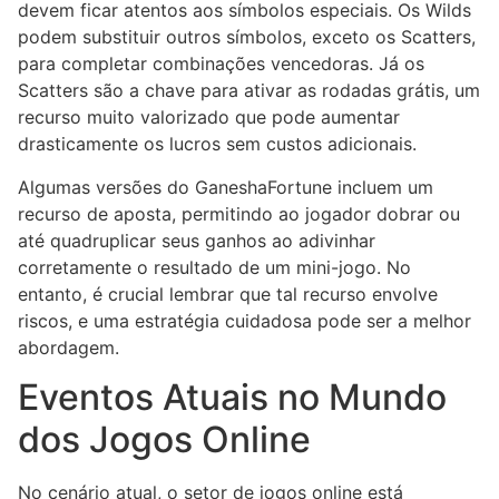
devem ficar atentos aos símbolos especiais. Os Wilds
podem substituir outros símbolos, exceto os Scatters,
para completar combinações vencedoras. Já os
Scatters são a chave para ativar as rodadas grátis, um
recurso muito valorizado que pode aumentar
drasticamente os lucros sem custos adicionais.
Algumas versões do GaneshaFortune incluem um
recurso de aposta, permitindo ao jogador dobrar ou
até quadruplicar seus ganhos ao adivinhar
corretamente o resultado de um mini-jogo. No
entanto, é crucial lembrar que tal recurso envolve
riscos, e uma estratégia cuidadosa pode ser a melhor
abordagem.
Eventos Atuais no Mundo
dos Jogos Online
No cenário atual, o setor de jogos online está