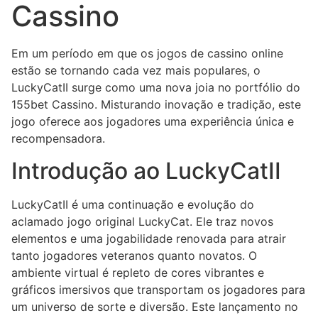
Cassino
Em um período em que os jogos de cassino online
estão se tornando cada vez mais populares, o
LuckyCatII surge como uma nova joia no portfólio do
155bet Cassino. Misturando inovação e tradição, este
jogo oferece aos jogadores uma experiência única e
recompensadora.
Introdução ao LuckyCatII
LuckyCatII é uma continuação e evolução do
aclamado jogo original LuckyCat. Ele traz novos
elementos e uma jogabilidade renovada para atrair
tanto jogadores veteranos quanto novatos. O
ambiente virtual é repleto de cores vibrantes e
gráficos imersivos que transportam os jogadores para
um universo de sorte e diversão. Este lançamento no