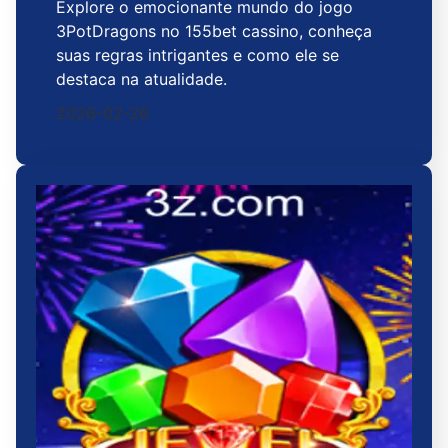
Explore o emocionante mundo do jogo
3PotDragons no 155bet cassino, conheça
suas regras intrigantes e como ele se
destaca na atualidade.
2026-02-26