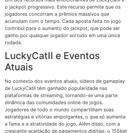
o jackpot progressivo. Este recurso permite que os
jogadores concorram a prêmios massivos que
acumulam com o tempo. Cada aposta feita no jogo
contribui para o aumento do jackpot, que pode ser
ganho por qualquer jogador sortudo em uma única
rodada.
LuckyCatII e Eventos
Atuais
No contexto dos eventos atuais, vídeos de gameplay
de LuckyCatII têm ganhado popularidade nas
plataformas de streaming, tornando-se uma parte
dinâmica das comunidades online de jogos.
Jogadores de todo o mundo compartilham suas
estratégias e vitórias empolgantes, o que só aumenta
a fama e a atratividade do jogo. Além disso, com a
crescente aceitação de pagamentos digitais, o 155bet