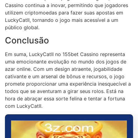
Cassino continua a inovar, permitindo que jogadores
utilizem criptomoedas para fazer suas apostas em
LuckyCatII, tornando o jogo mais acessível a um
público global.
Conclusão
Em suma, LuckyCatII no 155bet Cassino representa
uma emocionante evolução no mundo dos jogos de
azar online. Com um design atraente, jogabilidade
cativante e um arsenal de bônus e recursos, o jogo
promete proporcionar uma experiência inesquecível a
todos que se aventuram a girar seus rolos. Está na
hora de abraçar essa sorte felina e tentar a fortuna
com LuckyCatII.