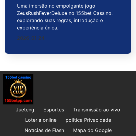
Uma imersão no empolgante jogo
ZeusRushFeverDeluxe no 155bet Cassino,
explorando suas regras, introdução e
experiência única.
2026-01-24
Jueteng
Esportes
Transmissão ao vivo
Loteria online
política Privacidade
Notícias de Flash
Mapa do Google