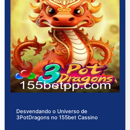
Desvendando o Universo de
3PotDragons no 155bet Cassino