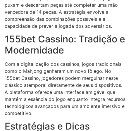
puxam e descartam peças até completar uma mão
vencedora de 14 peças. A estratégia envolve a
compreensão das combinações possíveis e a
capacidade de prever a jogada dos adversários.
155bet Cassino: Tradição e
Modernidade
Com a digitalização dos cassinos, jogos tradicionais
como o Mahjong ganharam um novo fôlego. No
155bet Cassino, jogadores podem mergulhar neste
clássico atemporal diretamente de seus dispositivos.
A plataforma oferece uma interface amigável que
mantém a essência do jogo enquanto integra recursos
tecnológicos avançados para um ambiente imersivo e
competitivo.
Estratégias e Dicas