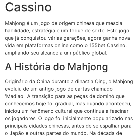
Cassino
Mahjong é um jogo de origem chinesa que mescla
habilidade, estratégia e um toque de sorte. Este jogo,
que já conquistou várias gerações, agora ganha nova
vida em plataformas online como o 155bet Cassino,
ampliando seu alcance a um público global.
A História do Mahjong
Originário da China durante a dinastia Qing, o Mahjong
evoluiu de um antigo jogo de cartas chamado
'Madiao'. A transição para as peças de dominó que
conhecemos hoje foi gradual, mas quando aconteceu,
iniciou um fenômeno cultural que continua a fascinar
os jogadores. O jogo foi inicialmente popularizado nas
principais cidades chinesas, antes de se espalhar para
o Japão e outras partes do mundo. Na década de