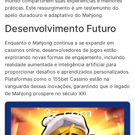
mundo compartilhem suas experiências e melhores
práticas. Este ressurgimento é um testemunho do
apelo duradouro e adaptativo do Mahjong.
Desenvolvimento Futuro
Enquanto o Mahjong continua a se expandir em
cassinos online, desenvolvedores de jogos estão
explorando novas formas de engajamento, incluindo
realidade aumentada e inteligência artificial para
proporcionar desafios e aprendizados personalizados.
Plataformas como o 155bet Cassino estão na
vanguarda dessas inovações, garantindo que o legado
de Mahjong prospere no século XXI.