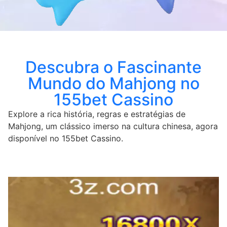
Descubra o Fascinante
Mundo do Mahjong no
155bet Cassino
Explore a rica história, regras e estratégias de
Mahjong, um clássico imerso na cultura chinesa, agora
disponível no 155bet Cassino.