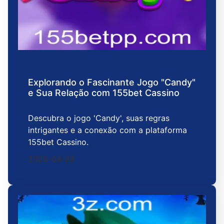
Explorando o Fascinante Jogo "Candy"
e Sua Relação com 155bet Cassino
Descubra o jogo 'Candy', suas regras
intrigantes e a conexão com a plataforma
155bet Cassino.
2026-04-28