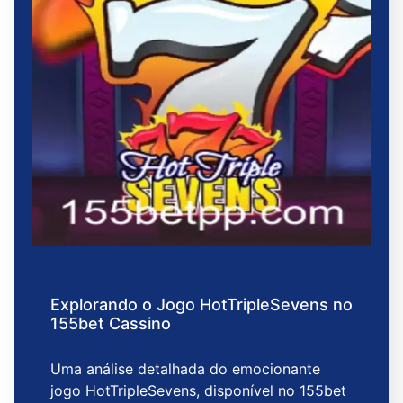
Explorando o Jogo HotTripleSevens no
155bet Cassino
Uma análise detalhada do emocionante
jogo HotTripleSevens, disponível no 155bet