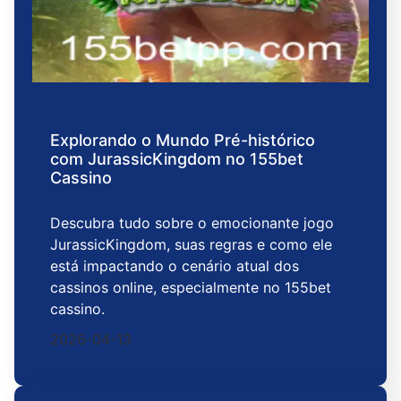
Explorando o Mundo Pré-histórico
com JurassicKingdom no 155bet
Cassino
Descubra tudo sobre o emocionante jogo
JurassicKingdom, suas regras e como ele
está impactando o cenário atual dos
cassinos online, especialmente no 155bet
cassino.
2026-04-13