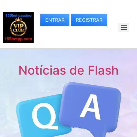
ENTRAR
REGISTRAR
Notícias de Flash