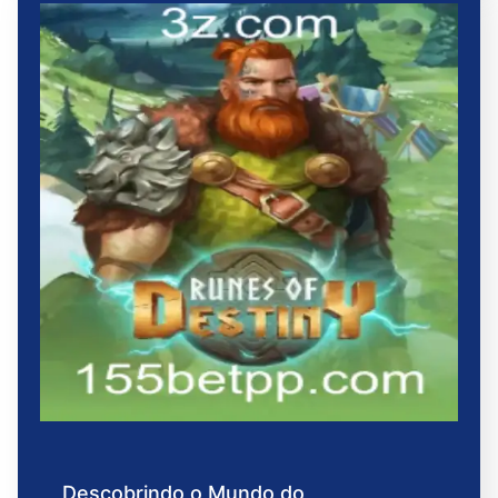
Descobrindo o Mundo do