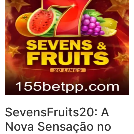
SevensFruits20: A
Nova Sensação no