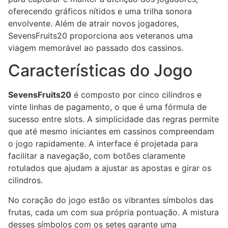
oferecendo gráficos nítidos e uma trilha sonora
envolvente. Além de atrair novos jogadores,
SevensFruits20 proporciona aos veteranos uma
viagem memorável ao passado dos cassinos.
Características do Jogo
SevensFruits20
é composto por cinco cilindros e
vinte linhas de pagamento, o que é uma fórmula de
sucesso entre slots. A simplicidade das regras permite
que até mesmo iniciantes em cassinos compreendam
o jogo rapidamente. A interface é projetada para
facilitar a navegação, com botões claramente
rotulados que ajudam a ajustar as apostas e girar os
cilindros.
No coração do jogo estão os vibrantes símbolos das
frutas, cada um com sua própria pontuação. A mistura
desses símbolos com os setes garante uma