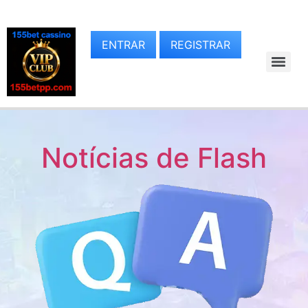
ENTRAR
REGISTRAR
Notícias de Flash