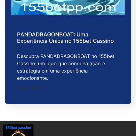
PANDADRAGONBOAT: Uma
Experiência Única no 155bet Cassino
Descubra PANDADRAGONBOAT no 155bet
Cassino, um jogo que combina ação e
estratégia em uma experiência
emocionante.
2026-03-17