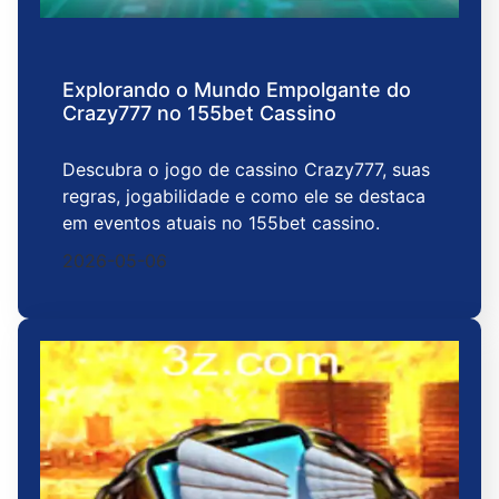
Explorando o Mundo Empolgante do
Crazy777 no 155bet Cassino
Descubra o jogo de cassino Crazy777, suas
regras, jogabilidade e como ele se destaca
em eventos atuais no 155bet cassino.
2026-05-06