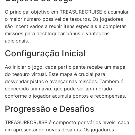
O principal objetivo em TREASURECRUISE é acumular
o maior número possível de tesouros. Os jogadores
são incentivados a reunir itens especiais e completar
missões para desbloquear bônus e vantagens
adicionais.
Configuração Inicial
Ao iniciar o jogo, cada participante recebe um mapa
do tesouro virtual. Este mapa é crucial para
desvendar pistas e avançar nas missões. Também é
concedido um navio, que pode ser aprimorado
conforme o jogador acumula pontos e recompensas.
Progressão e Desafios
TREASURECRUISE é composto por vários níveis, cada
um apresentando novos desafios. Os jogadores