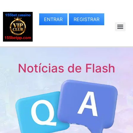
ENTRAR
REGISTRAR
Notícias de Flash