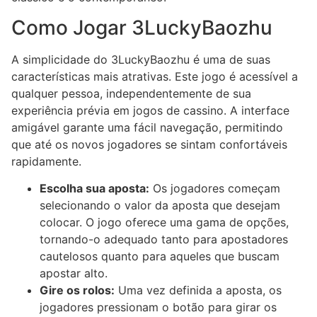
Como Jogar 3LuckyBaozhu
A simplicidade do 3LuckyBaozhu é uma de suas
características mais atrativas. Este jogo é acessível a
qualquer pessoa, independentemente de sua
experiência prévia em jogos de cassino. A interface
amigável garante uma fácil navegação, permitindo
que até os novos jogadores se sintam confortáveis
rapidamente.
Escolha sua aposta:
Os jogadores começam
selecionando o valor da aposta que desejam
colocar. O jogo oferece uma gama de opções,
tornando-o adequado tanto para apostadores
cautelosos quanto para aqueles que buscam
apostar alto.
Gire os rolos:
Uma vez definida a aposta, os
jogadores pressionam o botão para girar os