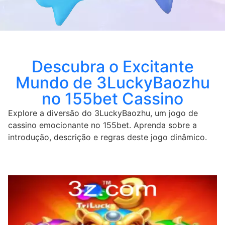
Descubra o Excitante
Mundo de 3LuckyBaozhu
no 155bet Cassino
Explore a diversão do 3LuckyBaozhu, um jogo de
cassino emocionante no 155bet. Aprenda sobre a
introdução, descrição e regras deste jogo dinâmico.