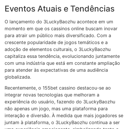
Eventos Atuais e Tendências
O lançamento do 3LuckyBaozhu acontece em um
momento em que os cassinos online buscam inovar
para atrair um público mais diversificado. Com a
crescente popularidade de jogos temáticos e a
adoção de elementos culturais, o 3LuckyBaozhu
capitaliza essa tendência, evolucionando juntamente
com uma indústria que está em constante ampliação
para atender às expectativas de uma audiência
globalizada.
Recentemente, o 155bet cassino destacou-se ao
integrar novas tecnologias que melhoram a
experiência do usuário, fazendo do 3LuckyBaozhu
não apenas um jogo, mas uma plataforma para
interação e diversão. À medida que mais jogadores se
juntam à plataforma, o 3LuckyBaozhu continua a ser