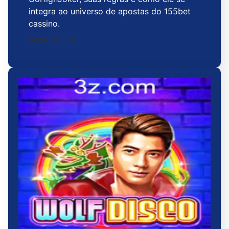
integra ao universo de apostas do 155bet
cassino.
2026-02-23