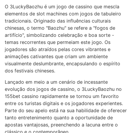
O 3LuckyBaozhu é um jogo de cassino que mescla
elementos de slot machines com jogos de tabuleiro
tradicionais. Originado das influências culturais
chinesas, o termo "Baozhu" se refere a "fogos de
artifício", simbolizando celebração e boa sorte -
temas recorrentes que permeiam este jogo. Os
jogadores são atraídos pelas cores vibrantes e
animações cativantes que criam um ambiente
visualmente deslumbrante, encapsulando o espírito
dos festivais chineses.
Lançado em meio a um cenário de incessante
evolução dos jogos de cassino, o 3LuckyBaozhu no
155bet cassino rapidamente se tornou um favorito
entre os turistas digitais e os jogadores experientes.
Parte do seu apelo está na sua habilidade de oferecer
tanto entretenimento quanto a oportunidade de
apostas vantajosas, preenchendo a lacuna entre o
clássico e o contemporâneo.