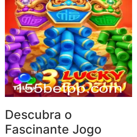
Descubra o
Fascinante Jogo