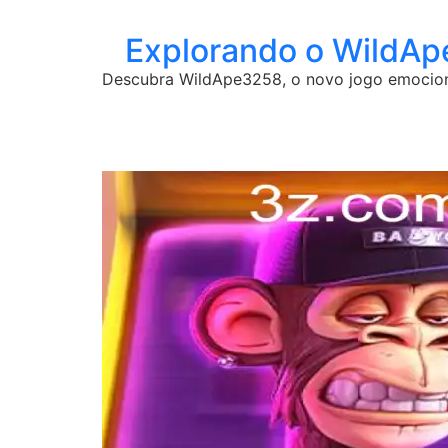
Explorando o WildAp
Descubra WildApe3258, o novo jogo emociona