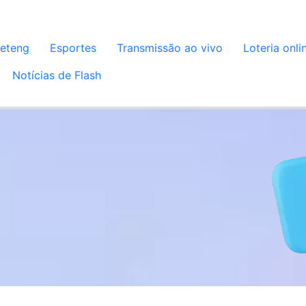
eteng
Esportes
Transmissão ao vivo
Loteria onli
Notícias de Flash