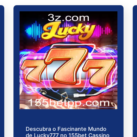
Descubra o Fascinante Mundo
de Lucky777 no 155bet Cassino