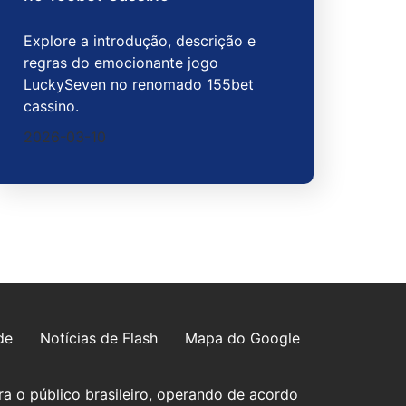
Explore a introdução, descrição e
regras do emocionante jogo
LuckySeven no renomado 155bet
cassino.
2026-03-10
de
Notícias de Flash
Mapa do Google
ra o público brasileiro, operando de acordo