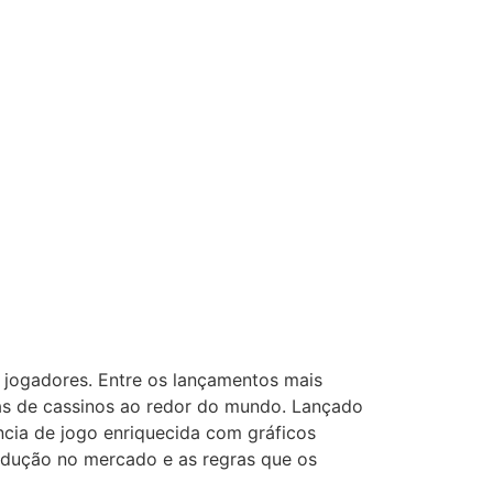
 jogadores. Entre os lançamentos mais
tas de cassinos ao redor do mundo. Lançado
ncia de jogo enriquecida com gráficos
rodução no mercado e as regras que os