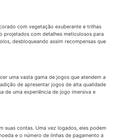
corado com vegetação exuberante e trilhas
são projetados com detalhes meticulosos para
s rolos, desbloqueando assim recompensas que
ecer uma vasta gama de jogos que atendem a
radição de apresentar jogos de alta qualidade
sa de uma experiência de jogo imersiva e
em suas contas. Uma vez logados, eles podem
 moeda e o número de linhas de pagamento a