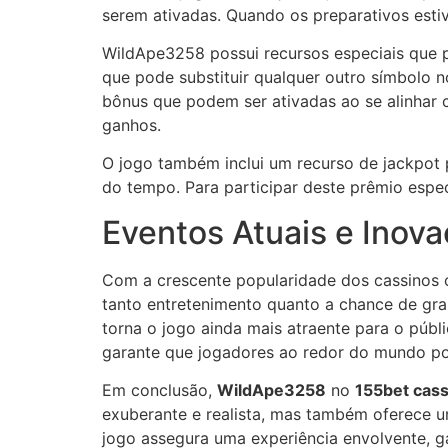
serem ativadas. Quando os preparativos esti
WildApe3258 possui recursos especiais que po
que pode substituir qualquer outro símbolo 
bônus que podem ser ativadas ao se alinhar c
ganhos.
O jogo também inclui um recurso de jackpot
do tempo. Para participar deste prêmio espe
Eventos Atuais e Inov
Com a crescente popularidade dos cassinos 
tanto entretenimento quanto a chance de gr
torna o jogo ainda mais atraente para o públi
garante que jogadores ao redor do mundo p
Em conclusão,
WildApe3258
no
155bet cass
exuberante e realista, mas também oferece u
jogo assegura uma experiência envolvente, g