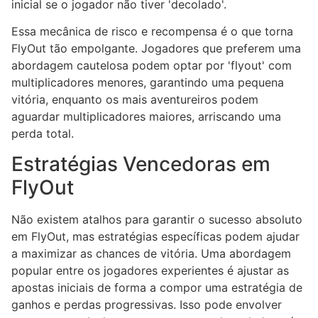
inicial se o jogador não tiver 'decolado'.
Essa mecânica de risco e recompensa é o que torna
FlyOut tão empolgante. Jogadores que preferem uma
abordagem cautelosa podem optar por 'flyout' com
multiplicadores menores, garantindo uma pequena
vitória, enquanto os mais aventureiros podem
aguardar multiplicadores maiores, arriscando uma
perda total.
Estratégias Vencedoras em
FlyOut
Não existem atalhos para garantir o sucesso absoluto
em FlyOut, mas estratégias específicas podem ajudar
a maximizar as chances de vitória. Uma abordagem
popular entre os jogadores experientes é ajustar as
apostas iniciais de forma a compor uma estratégia de
ganhos e perdas progressivas. Isso pode envolver