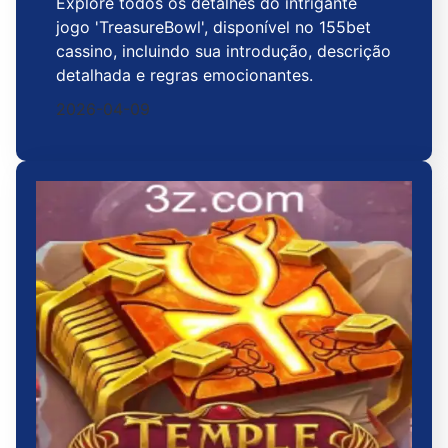
Explore todos os detalhes do intrigante
jogo 'TreasureBowl', disponível no 155bet
cassino, incluindo sua introdução, descrição
detalhada e regras emocionantes.
2026-04-09