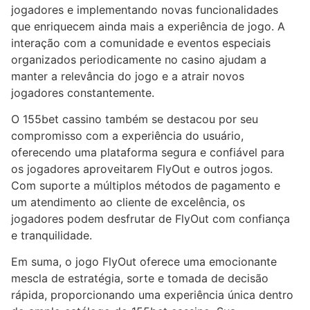
jogadores e implementando novas funcionalidades
que enriquecem ainda mais a experiência de jogo. A
interação com a comunidade e eventos especiais
organizados periodicamente no casino ajudam a
manter a relevância do jogo e a atrair novos
jogadores constantemente.
O 155bet cassino também se destacou por seu
compromisso com a experiência do usuário,
oferecendo uma plataforma segura e confiável para
os jogadores aproveitarem FlyOut e outros jogos.
Com suporte a múltiplos métodos de pagamento e
um atendimento ao cliente de excelência, os
jogadores podem desfrutar de FlyOut com confiança
e tranquilidade.
Em suma, o jogo FlyOut oferece uma emocionante
mescla de estratégia, sorte e tomada de decisão
rápida, proporcionando uma experiência única dentro