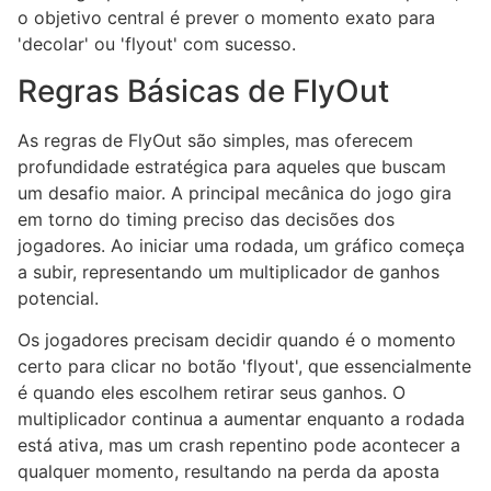
o objetivo central é prever o momento exato para
'decolar' ou 'flyout' com sucesso.
Regras Básicas de FlyOut
As regras de FlyOut são simples, mas oferecem
profundidade estratégica para aqueles que buscam
um desafio maior. A principal mecânica do jogo gira
em torno do timing preciso das decisões dos
jogadores. Ao iniciar uma rodada, um gráfico começa
a subir, representando um multiplicador de ganhos
potencial.
Os jogadores precisam decidir quando é o momento
certo para clicar no botão 'flyout', que essencialmente
é quando eles escolhem retirar seus ganhos. O
multiplicador continua a aumentar enquanto a rodada
está ativa, mas um crash repentino pode acontecer a
qualquer momento, resultando na perda da aposta