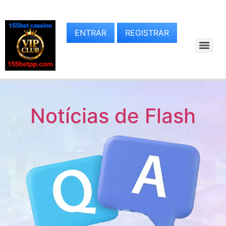
ENTRAR
REGISTRAR
Notícias de Flash