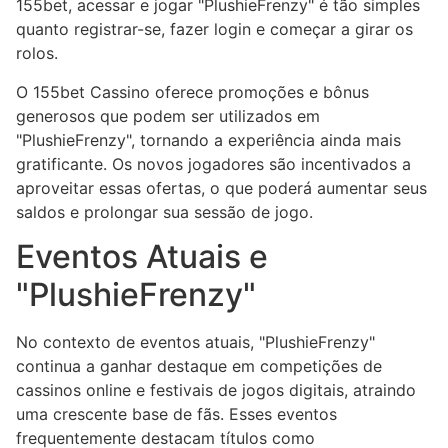
155bet, acessar e jogar "PlushieFrenzy" é tão simples
quanto registrar-se, fazer login e começar a girar os
rolos.
O 155bet Cassino oferece promoções e bônus
generosos que podem ser utilizados em
"PlushieFrenzy", tornando a experiência ainda mais
gratificante. Os novos jogadores são incentivados a
aproveitar essas ofertas, o que poderá aumentar seus
saldos e prolongar sua sessão de jogo.
Eventos Atuais e
"PlushieFrenzy"
No contexto de eventos atuais, "PlushieFrenzy"
continua a ganhar destaque em competições de
cassinos online e festivais de jogos digitais, atraindo
uma crescente base de fãs. Esses eventos
frequentemente destacam títulos como