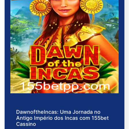
DawnoftheIncas: Uma Jornada no
Antigo Império dos Incas com 155bet
Cassino