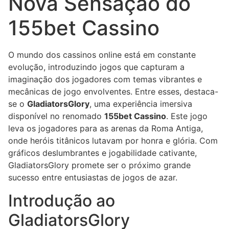
Nova Sensação do
155bet Cassino
O mundo dos cassinos online está em constante
evolução, introduzindo jogos que capturam a
imaginação dos jogadores com temas vibrantes e
mecânicas de jogo envolventes. Entre esses, destaca-
se o
GladiatorsGlory
, uma experiência imersiva
disponível no renomado
155bet Cassino
. Este jogo
leva os jogadores para as arenas da Roma Antiga,
onde heróis titânicos lutavam por honra e glória. Com
gráficos deslumbrantes e jogabilidade cativante,
GladiatorsGlory promete ser o próximo grande
sucesso entre entusiastas de jogos de azar.
Introdução ao
GladiatorsGlory