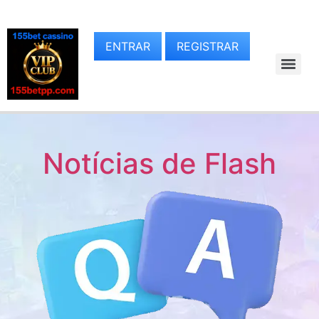
ENTRAR
REGISTRAR
Notícias de Flash