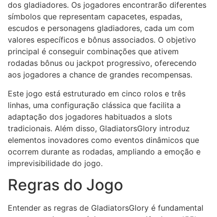
dos gladiadores. Os jogadores encontrarão diferentes
símbolos que representam capacetes, espadas,
escudos e personagens gladiadores, cada um com
valores específicos e bônus associados. O objetivo
principal é conseguir combinações que ativem
rodadas bônus ou jackpot progressivo, oferecendo
aos jogadores a chance de grandes recompensas.
Este jogo está estruturado em cinco rolos e três
linhas, uma configuração clássica que facilita a
adaptação dos jogadores habituados a slots
tradicionais. Além disso, GladiatorsGlory introduz
elementos inovadores como eventos dinâmicos que
ocorrem durante as rodadas, ampliando a emoção e
imprevisibilidade do jogo.
Regras do Jogo
Entender as regras de GladiatorsGlory é fundamental