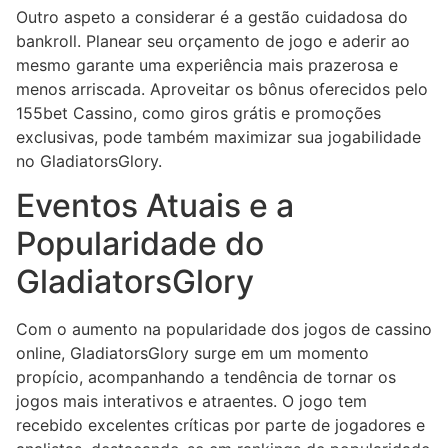
Outro aspeto a considerar é a gestão cuidadosa do
bankroll. Planear seu orçamento de jogo e aderir ao
mesmo garante uma experiência mais prazerosa e
menos arriscada. Aproveitar os bônus oferecidos pelo
155bet Cassino, como giros grátis e promoções
exclusivas, pode também maximizar sua jogabilidade
no GladiatorsGlory.
Eventos Atuais e a
Popularidade do
GladiatorsGlory
Com o aumento na popularidade dos jogos de cassino
online, GladiatorsGlory surge em um momento
propício, acompanhando a tendência de tornar os
jogos mais interativos e atraentes. O jogo tem
recebido excelentes críticas por parte de jogadores e