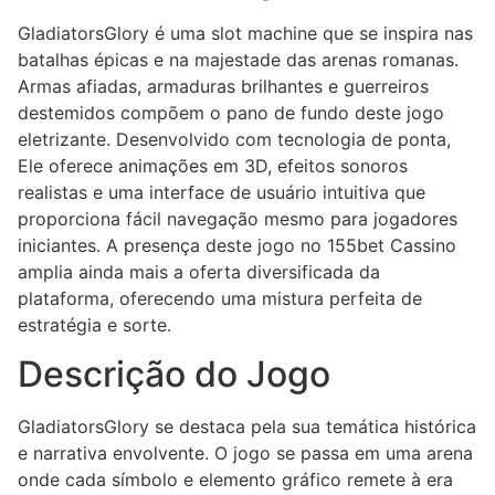
GladiatorsGlory é uma slot machine que se inspira nas
batalhas épicas e na majestade das arenas romanas.
Armas afiadas, armaduras brilhantes e guerreiros
destemidos compõem o pano de fundo deste jogo
eletrizante. Desenvolvido com tecnologia de ponta,
Ele oferece animações em 3D, efeitos sonoros
realistas e uma interface de usuário intuitiva que
proporciona fácil navegação mesmo para jogadores
iniciantes. A presença deste jogo no 155bet Cassino
amplia ainda mais a oferta diversificada da
plataforma, oferecendo uma mistura perfeita de
estratégia e sorte.
Descrição do Jogo
GladiatorsGlory se destaca pela sua temática histórica
e narrativa envolvente. O jogo se passa em uma arena
onde cada símbolo e elemento gráfico remete à era