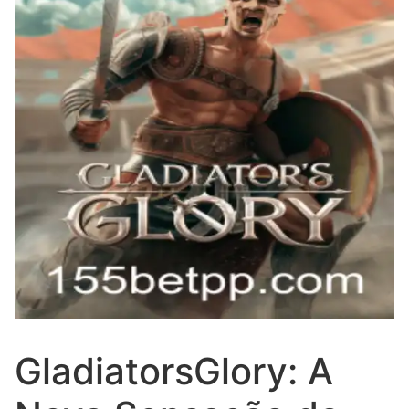
GladiatorsGlory: A