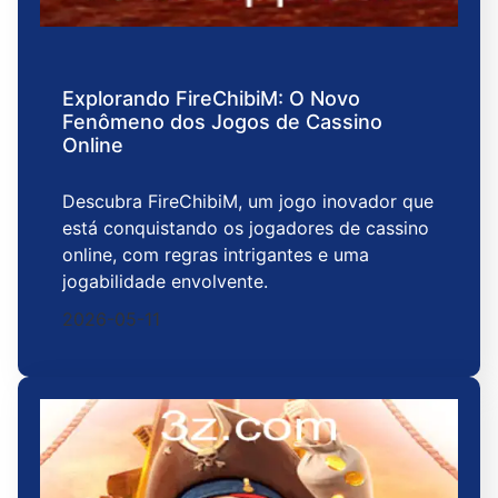
Explorando FireChibiM: O Novo
Fenômeno dos Jogos de Cassino
Online
Descubra FireChibiM, um jogo inovador que
está conquistando os jogadores de cassino
online, com regras intrigantes e uma
jogabilidade envolvente.
2026-05-11