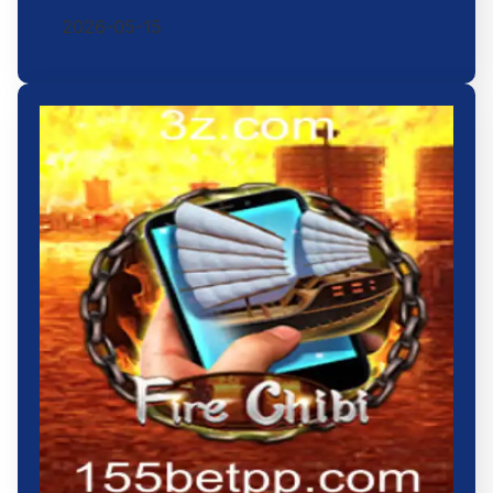
2026-05-15